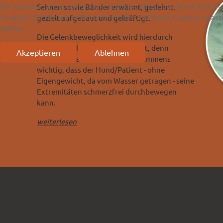
Wir nutzen Cookies auf unserer Website. Einige von ihnen sind es
Sehnen sowie Bänder erwärmt, gedehnt,
Cookies). Sie können selbst entscheiden, ob Sie die Cookies zula
gezielt aufgebaut und gekräftigt.
stehen.
Die Gelenkbeweglichkeit wird hierdurch
nachweislich deutlich verbessert, denn
Akzeptieren
Ablehnen
inbesondere bei Arthrose ist es immens
wichtig, dass der Hund/Patient - ohne
Eigengewicht, da vom Wasser getragen - seine
Extremitäten schmerzfrei durchbewegen
kann.
weiterlesen