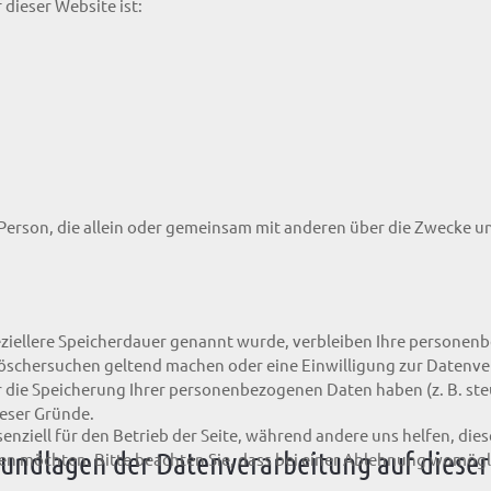
 dieser Website ist:
che Person, die allein oder gemeinsam mit anderen über die Zweck
ziellere Speicherdauer genannt wurde, verbleiben Ihre personenb
Löschersuchen geltend machen oder eine Einwilligung zur Datenve
ür die Speicherung Ihrer personenbezogenen Daten haben (z. B. st
ieser Gründe.
senziell für den Betrieb der Seite, während andere uns helfen, di
undlagen der Datenverarbeitung auf dieser
ssen möchten. Bitte beachten Sie, dass bei einer Ablehnung womögl