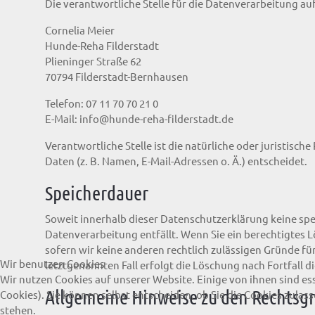
Die verantwortliche Stelle für die Datenverarbeitung auf
Cornelia Meier
Hunde-Reha Filderstadt
Plieninger Straße 62
70794 Filderstadt-Bernhausen
Telefon: 07 11 70 70 21 0
E-Mail:
info@hunde-reha-filderstadt.de
Verantwortliche Stelle ist die natürliche oder juristis
Daten (z. B. Namen, E-Mail-Adressen o. Ä.) entscheidet.
Speicherdauer
Soweit innerhalb dieser Datenschutzerklärung keine spe
Datenverarbeitung entfällt. Wenn Sie ein berechtigtes 
sofern wir keine anderen rechtlich zulässigen Gründe f
Wir benutzen Cookies
letztgenannten Fall erfolgt die Löschung nach Fortfall d
Wir nutzen Cookies auf unserer Website. Einige von ihnen sind es
Allgemeine Hinweise zu den Rechtsgr
Cookies). Sie können selbst entscheiden, ob Sie die Cookies zula
stehen.