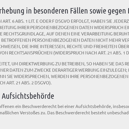
rhebung in besonderen Fällen sowie gegen 
. 6 ABS. 1 LIT. E ODER F DSGVO ERFOLGT, HABEN SIE JEDERZE
EITUNG IHRER PERSONENBEZOGENEN DATEN WIDERSPRUCH EINZU
IGE RECHTSGRUNDLAGE, AUF DENEN EINE VERARBEITUNG BERUH
E BETROFFENEN PERSONENBEZOGENEN DATEN NICHT MEHR VERA
WEISEN, DIE IHRE INTERESSEN, RECHTE UND FREIHEITEN ÜBE
N RECHTSANSPRÜCHEN (WIDERSPRUCH NACH ART. 21 ABS. 1 D
ET, UM DIREKTWERBUNG ZU BETREIBEN, SO HABEN SIE DAS RE
R DATEN ZUM ZWECKE DERARTIGER WERBUNG EINZULEGEN; DIES
ENN SIE WIDERSPRECHEN, WERDEN IHRE PERSONENBEZOGENEN
ART. 21 ABS. 2 DSGVO).
 Aufsichts­behörde
offenen ein Beschwerderecht bei einer Aufsichtsbehörde, insbeso
utmaßlichen Verstoßes zu. Das Beschwerderecht besteht unbeschad