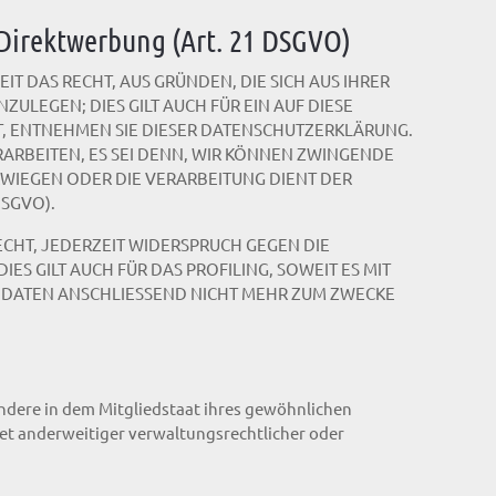
Direktwerbung (Art. 21 DSGVO)
IT DAS RECHT, AUS GRÜNDEN, DIE SICH AUS IHRER
LEGEN; DIES GILT AUCH FÜR EIN AUF DIESE
T, ENTNEHMEN SIE DIESER DATENSCHUTZERKLÄRUNG.
RBEITEN, ES SEI DENN, WIR KÖNNEN ZWINGENDE
RWIEGEN ODER DIE VERARBEITUNG DIENT DER
SGVO).
CHT, JEDERZEIT WIDERSPRUCH GEGEN DIE
 GILT AUCH FÜR DAS PROFILING, SOWEIT ES MIT
 DATEN ANSCHLIESSEND NICHT MEHR ZUM ZWECKE
ndere in dem Mitgliedstaat ihres gewöhnlichen
et anderweitiger verwaltungsrechtlicher oder