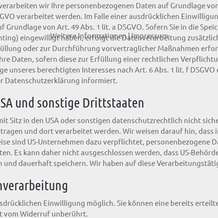
verarbeiten wir Ihre personenbezogenen Daten auf Grundlage von Ar
GVO verarbeitet werden. Im Falle einer ausdrücklichen Einwillig
 Grundlage von Art. 49 Abs. 1 lit. a DSGVO. Sofern Sie in die Spei
Weitere Informationen
|
Impressum
inting) eingewilligt haben, erfolgt die Datenverarbeitung zusätzli
erfüllung oder zur Durchführung vorvertraglicher Maßnahmen erfor
hre Daten, sofern diese zur Erfüllung einer rechtlichen Verpflichtun
unseres berechtigten Interesses nach Art. 6 Abs. 1 lit. f DSGVO er
r Datenschutzerklärung informiert.
SA und sonstige Drittstaaten
Sitz in den USA oder sonstigen datenschutzrechtlich nicht siche
ragen und dort verarbeitet werden. Wir weisen darauf hin, dass i
eise sind US-Unternehmen dazu verpflichtet, personenbezogene 
nten. Es kann daher nicht ausgeschlossen werden, dass US-Behörden
nd dauerhaft speichern. Wir haben auf diese Verarbeitungstätig
enverarbeitung
drücklichen Einwilligung möglich. Sie können eine bereits erteilt
bt vom Widerruf unberührt.