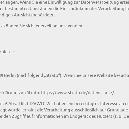
erlangen. Wenn Sie eine Einwilligung zur Datenverarbeitung erteilt
ter bestimmten Umständen die Einschränkung der Verarbeitung I
ändigen Aufsichtsbehörde zu.
 können Sie sich jederzeit an uns wenden.
nbieter:
49 Berlin (nachfolgend „Strato“). Wenn Sie unsere Website besuchen
rklärung von Strato:
https://www.strato.de/datenschutz/
.
. 6 Abs. 1 lit. f DSGVO. Wir haben ein berechtigtes Interesse an e
gt wurde, erfolgt die Verarbeitung ausschließlich auf Grundlage vo
r den Zugriff auf Informationen im Endgerät des Nutzers (z. B. D