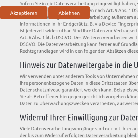
Sofern Sie in die Datenverarbeitung eingewilligt haben, 
sofern besondere Datenkategorien nach Art. 9 Abs. 1 DS
Akzeptieren
Ablehnen
Drittstaaten erfolgt die Datenverarbeitung außerdem auf
Informationen in Ihr Endgerät (z. B. via Device-Fingerpr
ist jederzeit widerrufbar. Sind Ihre Daten zur Vertrags
Art. 6 Abs. 1 lit. b DSGVO. Des Weiteren verarbeiten wir I
DSGVO. Die Datenverarbeitung kann ferner auf Grundlage 
Rechtsgrundlagen wird in den folgenden Absätzen diese
Hinweis zur Datenweitergabe in die U
Wir verwenden unter anderem Tools von Unternehmen mit 
Ihre personenbezogene Daten in diese Drittstaaten übert
Datenschutzniveau garantiert werden kann. Beispielsw
Sie als Betroffener hiergegen gerichtlich vorgehen kön
Daten zu Überwachungszwecken verarbeiten, auswerten u
Widerruf Ihrer Einwilligung zur Dat
Viele Datenverarbeitungsvorgänge sind nur mit Ihrer aus
der bis zum Widerruf erfolgten Datenverarbeitung blei